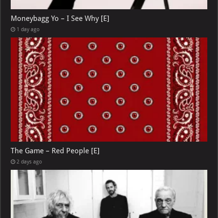
Moneybagg Yo – I See Why [E]
1 day ago
The Game – Red People [E]
2 days ago