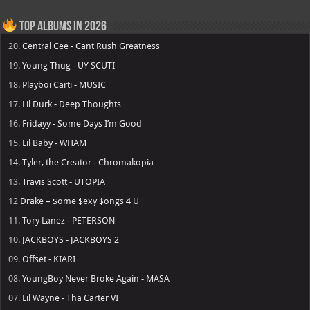
Top Albums in 2026
20.
Central Cee - Cant Rush Greatness
19.
Young Thug - UY SCUTI
18.
Playboi Carti - MUSIC
17.
Lil Durk - Deep Thoughts
16.
Fridayy - Some Days I’m Good
15.
Lil Baby - WHAM
14.
Tyler, the Creator - Chromakopia
13.
Travis Scott - UTOPIA
12
Drake – $ome $exy $ongs 4 U
11.
Tory Lanez - PETERSON
10.
JACKBOYS - JACKBOYS 2
09.
Offset - KIARI
08.
YoungBoy Never Broke Again - MASA
07.
Lil Wayne - Tha Carter VI