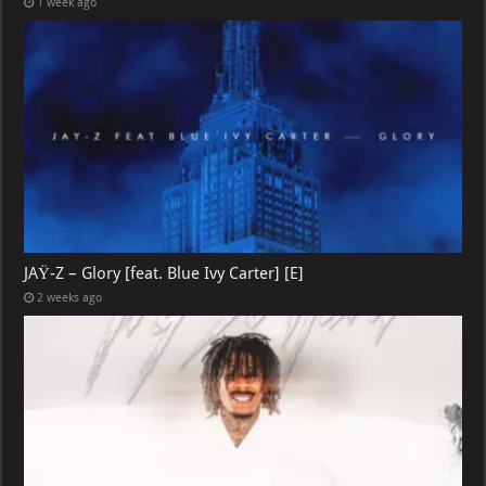
1 week ago
JAŸ-Z – Glory [feat. Blue Ivy Carter] [E]
2 weeks ago