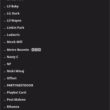
→
Lil Baby
→
LiL Durk
→
Lil Wayne
→
Linkin Park
→
Ludacris
→
Meek Mill
→
Metro Boomin
- 🅽🅴🆆
→
Nasty C
→
NF
→
Nicki Minaj
→
Offset
→
PARTYNEXTDOOR
→
Playboi Carti
→
Post Malone
→
Rihanna