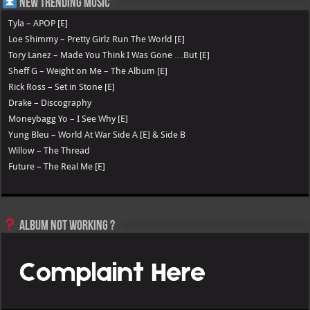
New Trending Music
Tyla – APOP [E]
Loe Shimmy – Pretty Girlz Run The World [E]
Tory Lanez – Made You Think I Was Gone …But [E]
Sheff G – Weight on Me – The Album [E]
Rick Ross – Set in Stone [E]
Drake – Discography
Moneybagg Yo – I See Why [E]
Yung Bleu – World At War Side A [E] & Side B
Willow – The Thread
Future – The Real Me [E]
Album not Working ?