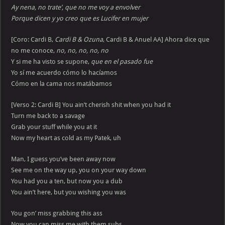
Ay nena, no trate’, que no me voy a envolver
Porque dicen y yo creo que es Lucifer en mujer
[Coro: Cardi B,
Cardi B & Ozuna
, Cardi B & Anuel AA] Ahora dice que
no me conoce,
no, no, no, no, no
Y si me ha visto se supone,
que en el pasado fue
Yo sí me acuerdo cómo lo hacíamos
Cómo en la cama nos matábamos
[Verso 2: Cardi B] You ain’t cherish shit when you had it
Turn me back to a savage
Grab your stuff while you at it
Now my heart as cold as my Patek, uh
Man, I guess you’ve been away now
See me on the way up, you on your way down
You had you a ten, but now you a dub
You ain’t here, but you wishing you was
You gon’ miss grabbing this ass
Now you can miss me with them subs