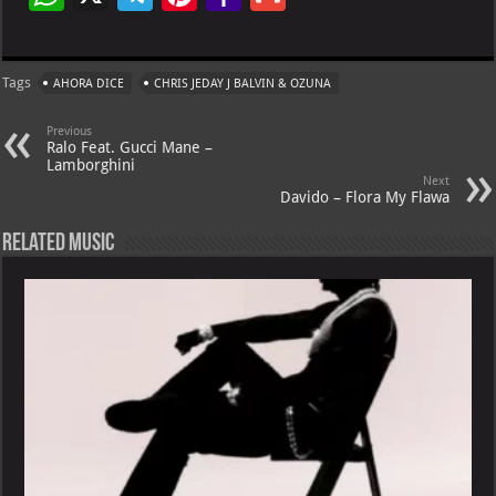
h
le
nt
h
m
at
gr
er
o
ai
Tags
AHORA DICE
CHRIS JEDAY J BALVIN & OZUNA
s
a
es
o
l
A
m
t
M
Previous
Ralo Feat. Gucci Mane –
p
ai
Lamborghini
Next
p
l
Davido – Flora My Flawa
Related Music