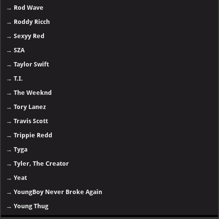
→
Rod Wave
→
Roddy Ricch
→
Sexyy Red
→
SZA
→
Taylor Swift
→
T.I.
→
The Weeknd
→
Tory Lanez
→
Travis Scott
→
Trippie Redd
→
Tyga
→
Tyler, The Creator
→
Yeat
→
YoungBoy Never Broke Again
→
Young Thug