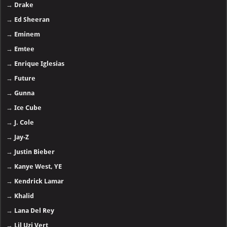
→
Drake
→
Ed Sheeran
→
Eminem
→
Emtee
→
Enrique Iglesias
→
Future
→
Gunna
→
Ice Cube
→
J. Cole
→
Jay-Z
→
Justin Bieber
→
Kanye West, YE
→
Kendrick Lamar
→
Khalid
→
Lana Del Rey
→
Lil Uzi Vert