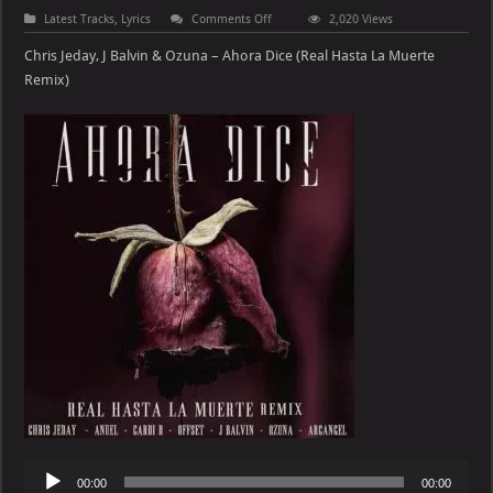
on
Latest Tracks
,
Lyrics
Comments Off
2,020 Views
Chris
Jeday,
Chris Jeday, J Balvin & Ozuna – Ahora Dice (Real Hasta La Muerte
J
Balvin
Remix)
&
Ozuna
–
Ahora
Dice
(Real
Hasta
La
Muerte
Remix)
Audio
00:00
00:00