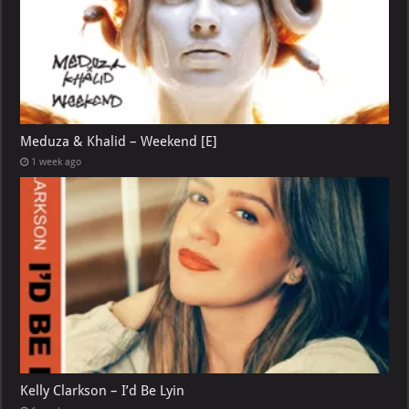
Meduza & Khalid – Weekend [E]
1 week ago
Kelly Clarkson – I’d Be Lyin