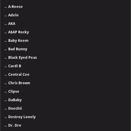
→
A-Reece
→
Adele
→
AKA
→
A$AP Rocky
→
Baby Keem
→
Bad Bunny
→
Black Eyed Peas
→
Cardi B
→
Central Cee
→
Chris Brown
→
Clipse
→
DaBaby
→
Doechii
→
Destroy Lonely
→
Dr. Dre