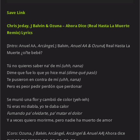
Player
Save Link
Chris Jeday, J Balvin & Ozuna – Ahora Dice (Real Hasta La Muerte
Remix) Lyrics
[Intro: Anuel AA,
Arcángel
, J Balvin,
Anuel AA & Ozuna
] Real Hasta La
Muerte ¿oí’te bebé?
Tú no quieres saber na’ de mí
(uhh, nana)
Dime que fue lo que yo hice mal
(dime qué pasó)
Te pusieron en contra de mí
(uhh, nana)
Pero es peor pedir perdón que perdonar
Se murió una flor y cambió de color (yeh-ieh)
Tú eras mi diabla, yo te daba calor
Fumando pa’ olvidarte, pa’ matar el dolor
Y a veces quiero morirme, pero nadie ha muerto de amor
[Coro: Ozuna,
J Balvin
, Arcángel,
Arcángel & Anuel AA
] Ahora dice