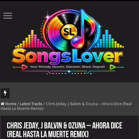
DJ Khaled's highly anticipated album, AALAM OF GOD, missed its planned July 17
Home
/
Latest Tracks
/
Chris Jeday, J Balvin & Ozuna – Ahora Dice (Real
Hasta La Muerte Remix)
Chris Jeday, J Balvin & Ozuna – Ahora Dice
(Real Hasta La Muerte Remix)