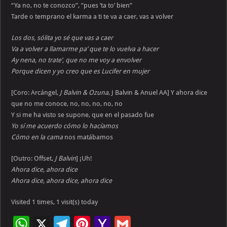
“Ya no, no te conozco”, “pues ‘ta to’ bien”
Tarde o temprano el karma a ti te va a caer, vas a volver
Los dos, sólita yo sé que vas a caer
Va a volver a llamarme pa’ que te lo vuelva a hacer
Ay nena, no trate’, que no me voy a envolver
Porque dicen y yo creo que es Lucifer en mujer
[Coro: Arcángel,
J Balvin & Ozuna
, J Balvin & Anuel AA] Y ahora dice
que no me conoce, no, no, no, no, no
Y si me ha visto se supone, que en el pasado fue
Yo sí me acuerdo cómo lo hacíamos
Cómo en la cama
nos matábamos
[Outro: Offset,
J Balvin
] ¡Uh!
Ahora dice, ahora dice
Ahora dice, ahora dice, ahora dice
Visited 1 times, 1 visit(s) today
W
X
Te
Pi
Ya
G