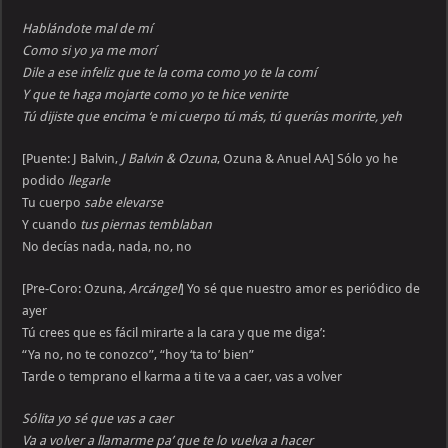
Hablándote mal de mí
Como si yo ya me morí
Dile a ese infeliz que te la coma como yo te la comí
Y que te haga mojarte como yo te hice venirte
Tú dijiste que encima ‘e mi cuerpo tú más, tú querías morirte, yeh
[Puente: J Balvin,
J Balvin & Ozuna
, Ozuna & Anuel AA] Sólo yo he
podido
llegarle
Tu cuerpo
sabe elevarse
Y cuando
tus piernas temblaban
No decías nada, nada, no, no
[Pre-Coro: Ozuna,
Arcángel
] Yo sé que nuestro amor es periódico de
ayer
Tú crees que es fácil mirarte a la cara y que me diga’:
“Ya no, no te conozco”, “hoy ‘ta to’ bien”
Tarde o temprano el karma a ti te va a caer, vas a volver
Sólita yo sé que vas a caer
Va a volver a llamarme pa’ que te lo vuelva a hacer