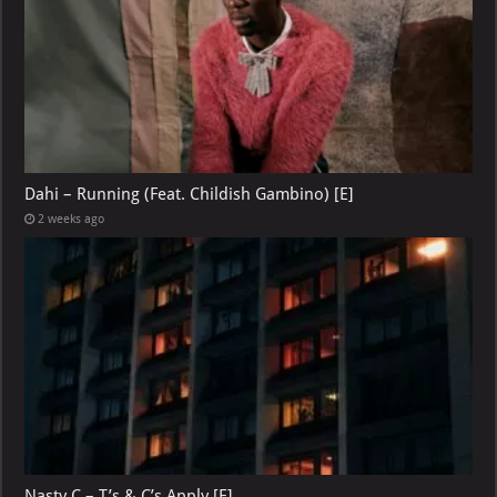
Dahi – Running (Feat. Childish Gambino) [E]
2 weeks ago
Nasty C – T’s & C’s Apply [E]