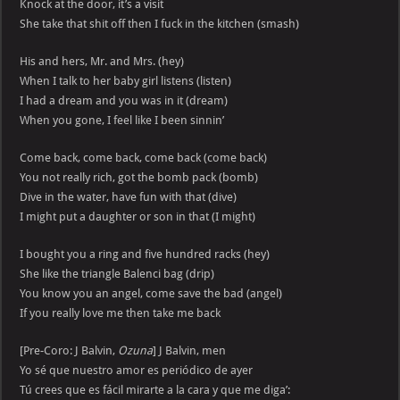
Knock at the door, it’s a visit
She take that shit off then I fuck in the kitchen (smash)
His and hers, Mr. and Mrs. (hey)
When I talk to her baby girl listens (listen)
I had a dream and you was in it (dream)
When you gone, I feel like I been sinnin’
Come back, come back, come back (come back)
You not really rich, got the bomb pack (bomb)
Dive in the water, have fun with that (dive)
I might put a daughter or son in that (I might)
I bought you a ring and five hundred racks (hey)
She like the triangle Balenci bag (drip)
You know you an angel, come save the bad (angel)
If you really love me then take me back
[Pre-Coro: J Balvin,
Ozuna
] J Balvin, men
Yo sé que nuestro amor es periódico de ayer
Tú crees que es fácil mirarte a la cara y que me diga’: