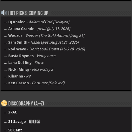
Hot Picks: Coming Up
→ DJ Khaled
-
Aalam of God [Delayed]
→ Ariana Grande
-
petal [july 31, 2026]
→ Weezer
-
Weezer (The Gold Album) [Aug 21]
→ Sam Smith
-
Hazel Eyes [August 21, 2026]
→ Rod Wave
-
Don't Look Down [AUG 28, 2026]
→ Busta Rhymes
-
Vengeance
→ Lana Del Rey
-
Stove
→ Nicki Minaj
-
Pink Friday 3
→ Rihanna
-
R9
→ Ken Carson
-
Cartunez [Delayed]
Discography (A–Z)
→
2PAC
→
21 Savage
- 🅽🅴🆆
→
50 Cent