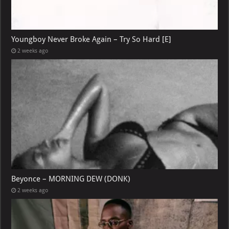
Youngboy Never Broke Again – Try So Hard [E]
2 weeks ago
Beyonce – MORNING DEW (DONK)
2 weeks ago