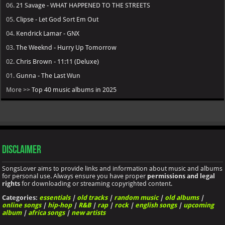
06.
21 Savage - WHAT HAPPENED TO THE STREETS
05.
Clipse - Let God Sort Em Out
04.
Kendrick Lamar - GNX
03.
The Weeknd - Hurry Up Tomorrow
02.
Chris Brown - 11:11 (Deluxe)
01.
Gunna - The Last Wun
More >>
Top 40 music albums in 2025
Disclaimer
SongsLover aims to provide links and information about music and albums
for personal use. Always ensure you have proper
permissions and legal
rights
for downloading or streaming copyrighted content.
Categories:
essentials
|
old tracks
|
random music
|
old albums
|
online songs
|
hip-hop
|
R&B
|
rap
|
rock
|
english songs
|
upcoming
album
|
africa songs
|
new artists