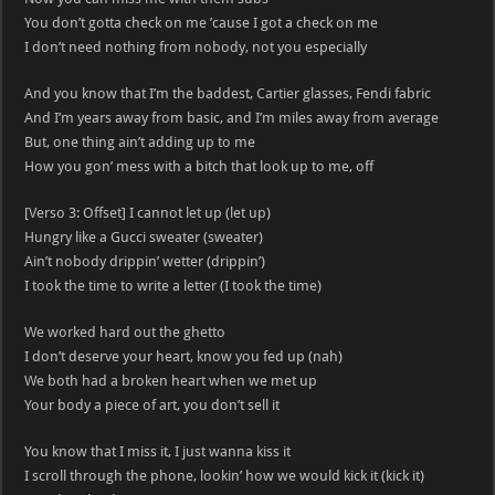
You don’t gotta check on me ’cause I got a check on me
I don’t need nothing from nobody, not you especially
And you know that I’m the baddest, Cartier glasses, Fendi fabric
And I’m years away from basic, and I’m miles away from average
But, one thing ain’t adding up to me
How you gon’ mess with a bitch that look up to me, off
[Verso 3: Offset] I cannot let up (let up)
Hungry like a Gucci sweater (sweater)
Ain’t nobody drippin’ wetter (drippin’)
I took the time to write a letter (I took the time)
We worked hard out the ghetto
I don’t deserve your heart, know you fed up (nah)
We both had a broken heart when we met up
Your body a piece of art, you don’t sell it
You know that I miss it, I just wanna kiss it
I scroll through the phone, lookin’ how we would kick it (kick it)