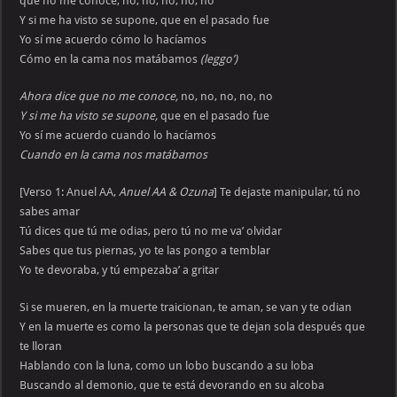
que no me conoce, no, no, no, no, no
Y si me ha visto se supone, que en el pasado fue
Yo sí me acuerdo cómo lo hacíamos
Cómo en la cama nos matábamos
(leggo’)
Ahora dice que no me conoce,
no, no, no, no, no
Y si me ha visto se supone,
que en el pasado fue
Yo sí me acuerdo cuando lo hacíamos
Cuando en la cama nos matábamos
[Verso 1: Anuel AA,
Anuel AA & Ozuna
] Te dejaste manipular, tú no
sabes amar
Tú dices que tú me odias, pero tú no me va’ olvidar
Sabes que tus piernas, yo te las pongo a temblar
Yo te devoraba, y tú empezaba’ a gritar
Si se mueren, en la muerte traicionan, te aman, se van y te odian
Y en la muerte es como la personas que te dejan sola después que
te lloran
Hablando con la luna, como un lobo buscando a su loba
Buscando al demonio, que te está devorando en su alcoba